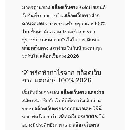
มาตรฐานของ
สล็อตเว็บตรง
ระดับไฮเอนด์
วัดกันที่ระบบการเงิน
สล็อตเว็บตรง ฝาก
ถอนวอเลท
ของเรารองรับ ทรูวอเลท 100%
ไม่มีขั้นต่ำ ตัดความกังวลเรื่องการทำ
ธุรกรรม มอบความมั่นใจในการเดิมพัน
สล็อตเว็บตรง แตกง่าย
ให้กับนักลงทุนทุก
ระดับใน
สล็อตเว็บตรง 2026
💡 ทริคทำกำไรจาก สล็อตเว็บ
ตรง แตกง่าย 100% 2026
เริ่มต้นด้วยการเล่น
สล็อตเว็บตรง แตกง่าย
สมัครสมาชิกกับเว็บที่ดีที่สุด เติมเงินผ่าน
ระบบ
สล็อตเว็บตรง ฝากถอนวอเลท
วิธีนี้
ช่วยเพิ่มโอกาสใน
สล็อตเว็บตรง 100%
ได้
อย่างมีประสิทธิภาพ และ
สล็อตเว็บตรง