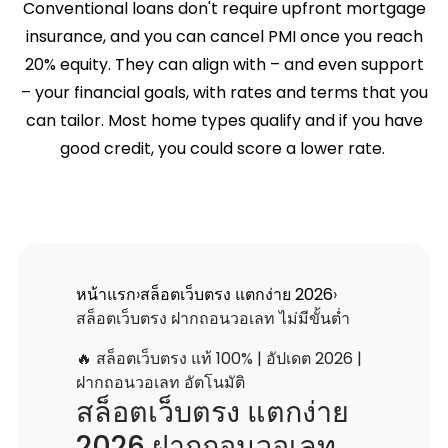
Conventional loans don't require upfront mortgage
insurance, and you can cancel PMI once you reach
20% equity. They can align with – and even support
– your financial goals, with rates and terms that you
can tailor. Most home types qualify and if you have
good credit, you could score a lower rate.
หน้าแรก
›
สล็อตเว็บตรง แตกง่าย 2026
›
สล็อตเว็บตรง ฝากถอนวอเลท ไม่มีขั้นต่ำ
🔥 สล็อตเว็บตรง แท้ 100% | อัปเดต 2026 |
ฝากถอนวอเลท อัตโนมัติ
สล็อตเว็บตรง
แตกง่าย
2026
ฝากถอนวอเลท