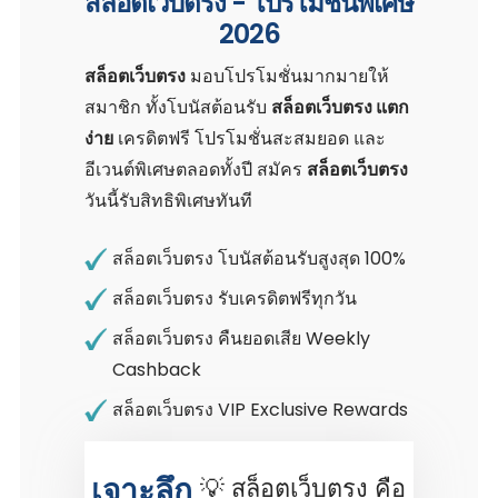
สล็อตเว็บตรง - โปรโมชั่นพิเศษ
2026
สล็อตเว็บตรง
มอบโปรโมชั่นมากมายให้
สมาชิก ทั้งโบนัสต้อนรับ
สล็อตเว็บตรง แตก
ง่าย
เครดิตฟรี โปรโมชั่นสะสมยอด และ
อีเวนต์พิเศษตลอดทั้งปี สมัคร
สล็อตเว็บตรง
วันนี้รับสิทธิพิเศษทันที
สล็อตเว็บตรง โบนัสต้อนรับสูงสุด 100%
สล็อตเว็บตรง รับเครดิตฟรีทุกวัน
สล็อตเว็บตรง คืนยอดเสีย Weekly
Cashback
สล็อตเว็บตรง VIP Exclusive Rewards
เจาะลึก
💡 สล็อตเว็บตรง คือ