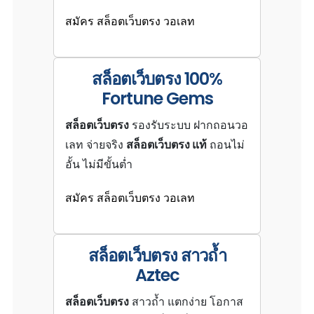
สมัคร สล็อตเว็บตรง วอเลท
สล็อตเว็บตรง 100%
Fortune Gems
สล็อตเว็บตรง
รองรับระบบ ฝากถอนวอ
เลท จ่ายจริง
สล็อตเว็บตรง แท้
ถอนไม่
อั้น ไม่มีขั้นต่ำ
สมัคร สล็อตเว็บตรง วอเลท
สล็อตเว็บตรง สาวถ้ำ
Aztec
สล็อตเว็บตรง
สาวถ้ำ แตกง่าย โอกาส