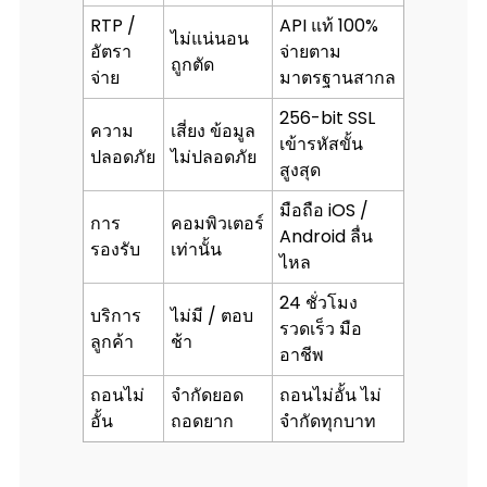
RTP /
API แท้ 100%
ไม่แน่นอน
อัตรา
จ่ายตาม
ถูกตัด
จ่าย
มาตรฐานสากล
256-bit SSL
ความ
เสี่ยง ข้อมูล
เข้ารหัสขั้น
ปลอดภัย
ไม่ปลอดภัย
สูงสุด
มือถือ iOS /
การ
คอมพิวเตอร์
Android ลื่น
รองรับ
เท่านั้น
ไหล
24 ชั่วโมง
บริการ
ไม่มี / ตอบ
รวดเร็ว มือ
ลูกค้า
ช้า
อาชีพ
ถอนไม่
จำกัดยอด
ถอนไม่อั้น ไม่
อั้น
ถอดยาก
จำกัดทุกบาท