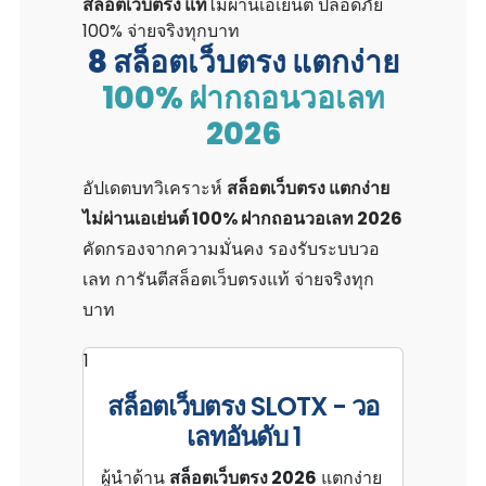
สล็อตเว็บตรง แท้
ไม่ผ่านเอเย่นต์ ปลอดภัย
100% จ่ายจริงทุกบาท
8 สล็อตเว็บตรง แตกง่าย
100% ฝากถอนวอเลท
2026
อัปเดตบทวิเคราะห์
สล็อตเว็บตรง แตกง่าย
ไม่ผ่านเอเย่นต์ 100% ฝากถอนวอเลท 2026
คัดกรองจากความมั่นคง รองรับระบบวอ
เลท การันตีสล็อตเว็บตรงแท้ จ่ายจริงทุก
บาท
1
สล็อตเว็บตรง SLOTX - วอ
เลทอันดับ 1
ผู้นำด้าน
สล็อตเว็บตรง 2026
แตกง่าย