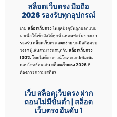
สล็อตเว็บตรง มือถือ
2026 รองรับทุกอุปกรณ์
เกม
สล็อตเว็บตรง
ในยุคปัจจุบันถูกออกแบบ
มาเพื่อให้เข้าถึงได้ทุกที่ แพลตฟอร์มของเรา
รองรับ
สล็อตเว็บตรง แตกง่าย
บนมือถือครบ
วงจร ผู้เล่นสามารถสนุกกับ
สล็อตเว็บตรง
100%
โดยไม่ต้องดาวน์โหลดแอปเพิ่มเติม
ตอบโจทย์คนเล่น
สล็อตเว็บตรง 2026
ที่
ต้องการความเสถียร
เว็บ สล็อตเว็บตรง ฝาก
ถอนไม่มีขั้นต่ำ | สล็อต
เว็บตรง อันดับ 1