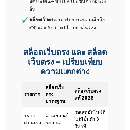
อัตโนมัติ 24 ชั่วโมง ไม่มีขั้นต่ำ ถอนไม่
อั้น
สล็อตเว็บตรง:
รองรับการเล่นบนมือถือ
iOS และ Android ได้อย่างลื่นไหล
สล็อตเว็บตรง และ สล็อต
เว็บตรง - เปรียบเทียบ
ความแตกต่าง
สล็อตเว็บ
สล็อตเว็บตรง
รายการ
ตรง
แท้ 2026
มาตรฐาน
วอเลทอัตโนมัติ
ระบบ
ผ่านเอเย่นต์
ไม่มีขั้นต่ำ 3
ฝากถอน
รอนาน
วินาที