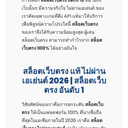
การเลือก
สล็อตเว็บตรง แตกง่าย
หมายถึง
เว็บนั้นๆ มีความจริงใจ ไม่ผ่านเอเย่นต์ ของ
เราคัดเฉพาะเกมที่ดึง API แท้มาให้บริการ
เพื่อพิสูจน์ความโปร่งใสนี้
สล็อตเว็บตรง
ของเราจึงได้รับความนิยมสูงสุด ผู้เล่น
สล็อตเว็บตรง สามารถทำกำไรจาก
สล็อต
เว็บตรง 100%
ได้อย่างมั่นใจ
สล็อตเว็บตรง แท้ ไม่ผ่าน
เอเย่นต์ 2026 | สล็อตเว็บ
ตรง อันดับ 1
วิสัยทัศน์ของเราคือการยกระดับ
สล็อตเว็บ
ตรง
ให้เป็นแพลตฟอร์ม 100% ที่น่าเชื่อถือ
ที่สุดในเอเชียภายในปี 2026 เราคือ
สล็อต