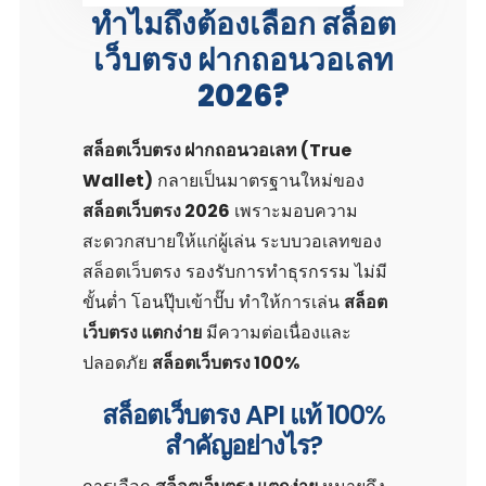
ทำไมถึงต้องเลือก สล็อต
เว็บตรง ฝากถอนวอเลท
2026?
สล็อตเว็บตรง ฝากถอนวอเลท (True
Wallet)
กลายเป็นมาตรฐานใหม่ของ
สล็อตเว็บตรง 2026
เพราะมอบความ
สะดวกสบายให้แก่ผู้เล่น ระบบวอเลทของ
สล็อตเว็บตรง รองรับการทำธุรกรรม ไม่มี
ขั้นต่ำ โอนปุ๊บเข้าปั๊บ ทำให้การเล่น
สล็อต
เว็บตรง แตกง่าย
มีความต่อเนื่องและ
ปลอดภัย
สล็อตเว็บตรง 100%
สล็อตเว็บตรง API แท้ 100%
สำคัญอย่างไร?