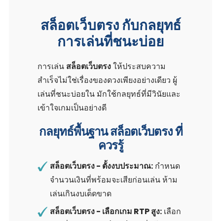
สล็อตเว็บตรง กับกลยุทธ์
การเล่นที่ชนะบ่อย
การเล่น
สล็อตเว็บตรง
ให้ประสบความ
สำเร็จไม่ใช่เรื่องของดวงเพียงอย่างเดียว ผู้
เล่นที่ชนะบ่อยใน มักใช้กลยุทธ์ที่มีวินัยและ
เข้าใจเกมเป็นอย่างดี
กลยุทธ์พื้นฐาน สล็อตเว็บตรง ที่
ควรรู้
สล็อตเว็บตรง - ตั้งงบประมาณ:
กำหนด
จำนวนเงินที่พร้อมจะเสียก่อนเล่น ห้าม
เล่นเกินงบเด็ดขาด
สล็อตเว็บตรง - เลือกเกม RTP สูง:
เลือก